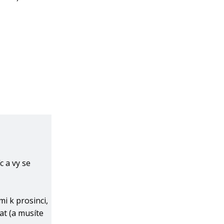
c a vy se
mi k prosinci,
at (a musíte