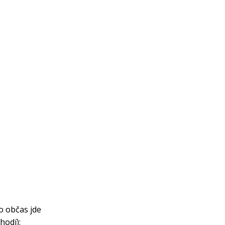
o občas jde
hodí):