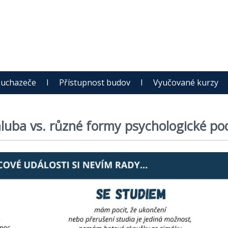
 uchazeče
I
Přístupnost budov
I
Vyučované kurzy
luba vs. různé formy psychologické po