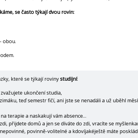
káme, se často týkají dvou rovin:
 – obou.
bodem.
zky, které se týkají roviny
studijní
:
a zvažujete ukončení studia,
máku, teď semestr fičí, ani jste se nenadáli a už uběhl měsí
e na terapie a naskakují vám absence…
zdi, přijdete domů a jen se díváte do zdi, vracíte se myšlenka
, nepovinné, povinně-volitelné a kdovíjakéještě máte posklád