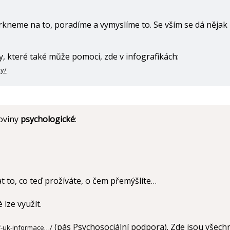
kneme na to, poradíme a vymyslíme to. Se vším se dá nějak
 které také může pomoci, zde v infografikách:
ky/
roviny
psychologické
:
 to, co teď prožíváte, o čem přemýšlíte…
 lze využít.
(pás Psychosociální podpora). Zde jsou všech
f-uk-informace…/