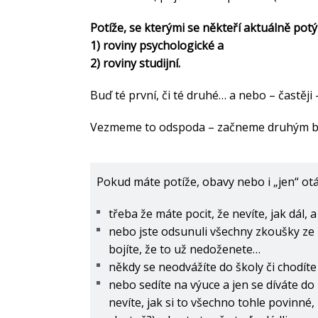
Potíže, se kterými se někteří aktuálně potý
1) roviny psychologické a
2) roviny studijní.
Buď té první, či té druhé… a nebo – častěji
Vezmeme to odspoda – začneme druhým 
Pokud máte potíže, obavy nebo i „jen“ otá
třeba že máte pocit, že nevíte, jak dál, 
nebo jste odsunuli všechny zkoušky ze zi
bojíte, že to už nedoženete…
někdy se neodvážíte do školy či chodít
nebo sedíte na výuce a jen se díváte do 
nevíte, jak si to všechno tohle povinné