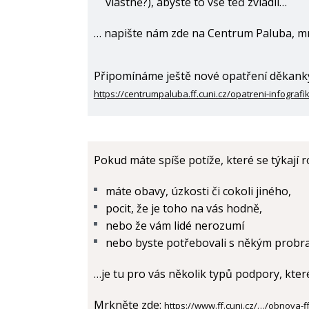
vlastně?), abyste to vše teď zvládli…
… napište nám zde na Centrum Paluba, mr
Připomínáme ještě nové opatření děkanky,
https://centrumpaluba.ff.cuni.cz/opatreni-infografi
Pokud máte spíše potíže, které se týkají 
máte obavy, úzkosti či cokoli jiného,
pocit, že je toho na vás hodně,
nebo že vám lidé nerozumí
nebo byste potřebovali s někým probrat
…je tu pro vás několik typů podpory, které
Mrkněte zde:
https://www.ff.cuni.cz/…/obnova-f