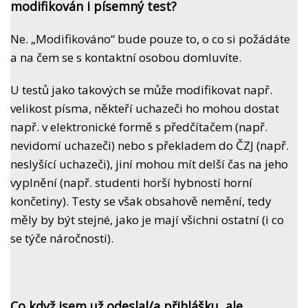
modifikován i písemný test?
Ne. „Modifikováno“ bude pouze to, o co si požádáte
a na čem se s kontaktní osobou domluvíte.
U testů jako takových se může modifikovat např.
velikost písma, někteří uchazeči ho mohou dostat
např. v elektronické formě s předčítačem (např.
nevidomí uchazeči) nebo s překladem do ČZJ (např.
neslyšící uchazeči), jiní mohou mít delší čas na jeho
vyplnění (např. studenti horší hybností horní
končetiny). Testy se však obsahově nemění, tedy
měly by být stejné, jako je mají všichni ostatní (i co
se týče náročnosti).
Co když jsem už odeslal/a přihlášku, ale