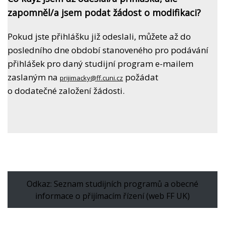
zapomněl/a jsem podat žádost o modifikaci?
Pokud jste přihlášku již odeslali, můžete až do
posledního dne období stanoveného pro podávání
přihlášek pro daný studijní program e-mailem
zaslaným na
požádat
prijimacky@ff.cuni.cz
o dodatečné založení žádosti.
Odkaz: Seznam studijních programů a obecné
informace o přijímacím řízení (web FF UK)